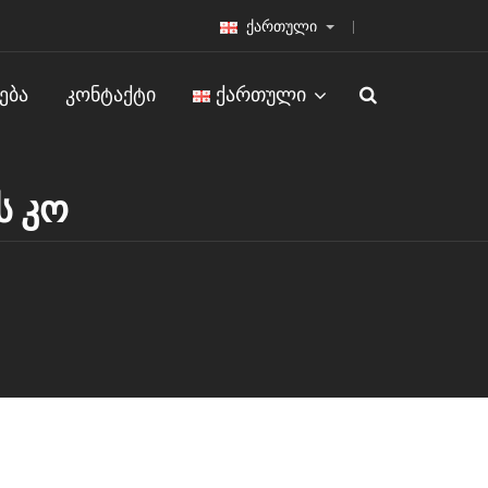
ქართული
ᲔᲑᲐ
ᲙᲝᲜᲢᲐᲥᲢᲘ
ᲥᲐᲠᲗᲣᲚᲘ
ს კო