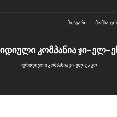
ᲛᲗᲐᲕᲐᲠᲘ
ᲛᲝᲛᲡᲐᲮᲣᲠ
იდიული კომპანია ჯი-ელ-ე
იურიდიული კომპანია ჯი-ელ-ეს კო