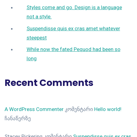
Styles come and go. Design is a language
not a style.
Suspendisse quis ex cras amet whatever
steepest
While now the fated Pequod had been so
long
Recent Comments
A WordPress Commenter
კომენტარი
Hello world!
ჩანაწერზე
Stacey Pickering
კომენტარი
Suspendisse quis ex cras