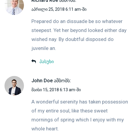
Richard Roe
ამბობს:
აპრილი 25, 2018 6:11 am-ში
Prepared do an dissuade be so whatever
steepest. Yet her beyond looked either day
wished nay. By doubtful disposed do
juvenile an.
პასუხი
John Doe
ამბობს:
მაისი 15, 2018 6:13 am-ში
A wonderful serenity has taken possession
of my entire soul, like these sweet
mornings of spring which I enjoy with my
whole heart.